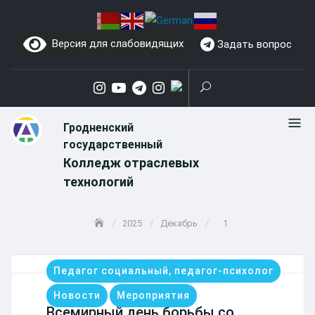
Skip
to
Версия для слабовидящих
Задать вопрос
content
Гродненский
государственный
Колледж отраслевых
технологий
2025
Декабрь
1
Педагог социальный, педагог-психолог
Новости
Мероприятия
Всемирный день борьбы со