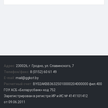
Адрес:
230026, г. Гродно, ул. Славинского, 7
Телефон/факс:
8 (0152) 60 61 49
E-mail:
mail@ggkot.by
Расчетный счет:
BY02AKBB36325010000204000000 фил.400
ГОУ АСБ «Беларусбанк» код 752
Зарегистрирован в регистре ИР и ИС № 4141101412
от 09.06.2011