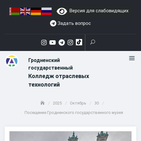
Skip
Версия для слабовидящих
to
content
Задать вопрос
Гродненский
государственный
Колледж отраслевых
технологий
2025
Октябрь
30
Посещение Гродненского государственного музея