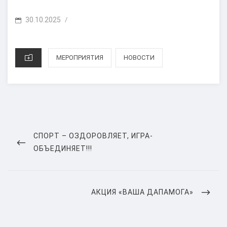
POSTED
30.10.2025
/
ON
CATEGORIES
МЕРОПРИЯТИЯ
НОВОСТИ
Навигация
по
PREVIOUS
СПОРТ – ОЗДОРОВЛЯЕТ, ИГРА-
POST
ОБЪЕДИНЯЕТ!!!
записям
NEXT
АКЦИЯ «ВАША ДАПАМОГА»
POST