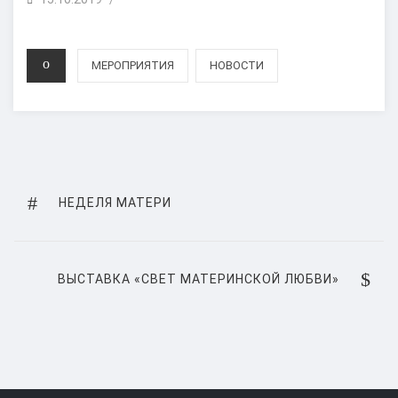
ON
CATEGORIES
МЕРОПРИЯТИЯ
НОВОСТИ
Навигация
по
PREVIOUS
НЕДЕЛЯ МАТЕРИ
POST
записям
NEXT
ВЫСТАВКА «СВЕТ МАТЕРИНСКОЙ ЛЮБВИ»
POST