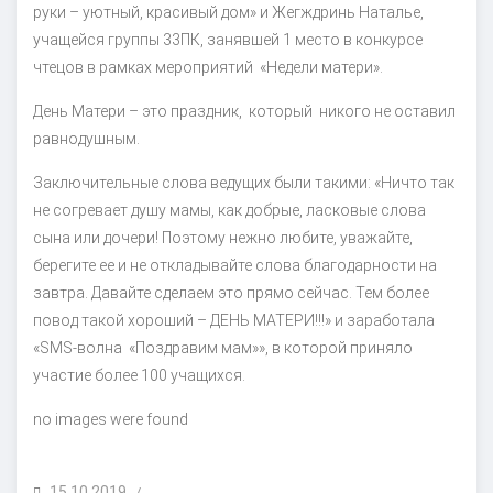
руки – уютный, красивый дом» и Жегждринь Наталье,
учащейся группы 33ПК, занявшей 1 место в конкурсе
чтецов в рамках мероприятий «Недели матери».
День Матери – это праздник, который никого не оставил
равнодушным.
Заключительные слова ведущих были такими: «Ничто так
не согревает душу мамы, как добрые, ласковые слова
сына или дочери! Поэтому нежно любите, уважайте,
берегите ее и не откладывайте слова благодарности на
завтра. Давайте сделаем это прямо сейчас. Тем более
повод такой хороший – ДЕНЬ МАТЕРИ!!!» и заработала
«SMS-волна «Поздравим мам»», в которой приняло
участие более 100 учащихся.
no images were found
POSTED
15.10.2019
/