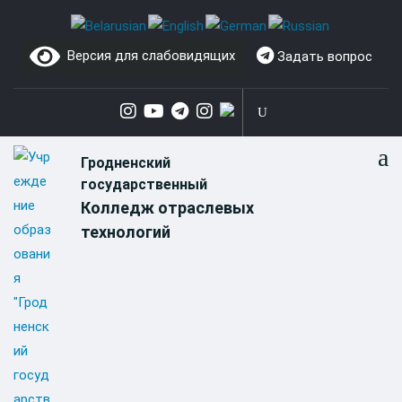
Skip
to
Версия для слабовидящих
Задать вопрос
content
Гродненский
государственный
Колледж отраслевых
технологий