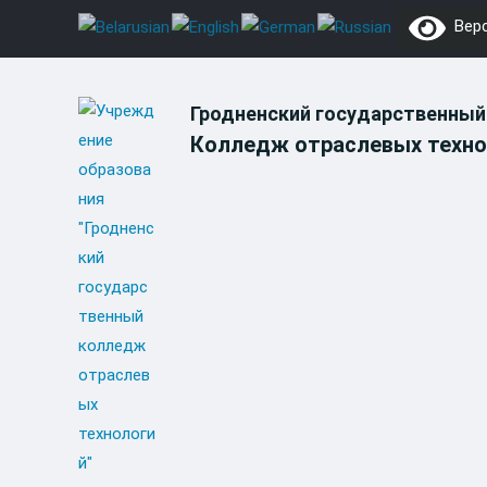
Skip
Верс
to
content
Гродненский государственный
Колледж отраслевых техно