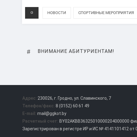
CATEGORIES
НОВОСТИ
СПОРТИВНЫЕ МЕРОПРИЯТИЯ
Навигация
PREVIOUS
ВНИМАНИЕ АБИТУРИЕНТАМ!
по
POST
записям
Адрес:
230026, г. Гродно, ул. Славинского, 7
Телефон/факс:
8 (0152) 60 61 49
E-mail:
mail@ggkot.by
Расчетный счет:
BY02AKBB36325010000204000000 фил.
Зарегистрирован в регистре ИР и ИС № 4141101412 от 