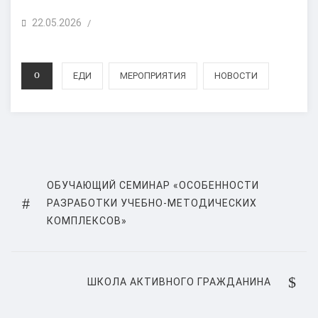
POSTED
22.05.2026
/
ON
CATEGORIES
ЕДИ
МЕРОПРИЯТИЯ
НОВОСТИ
Навигация
по
PREVIOUS
ОБУЧАЮЩИЙ СЕМИНАР «ОСОБЕННОСТИ
POST
РАЗРАБОТКИ УЧЕБНО-МЕТОДИЧЕСКИХ
записям
КОМПЛЕКСОВ»
NEXT
ШКОЛА АКТИВНОГО ГРАЖДАНИНА
POST