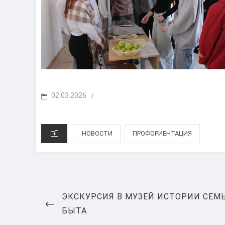
POSTED
02.03.2026
/
ON
CATEGORIES
НОВОСТИ
ПРОФОРИЕНТАЦИЯ
Навигация
PREVIOUS
ЭКСКУРСИЯ В МУЗЕЙ ИСТОРИИ СЕМ
по
POST
БЫТА