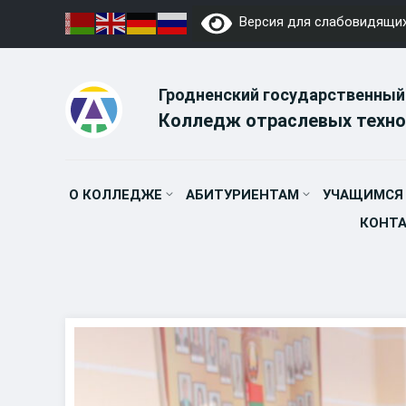
Skip
Версия для слабовидящи
to
content
Гродненский государственный
Колледж отраслевых техно
О КОЛЛЕДЖЕ
АБИТУРИЕНТАМ
УЧАЩИМСЯ
КОНТ