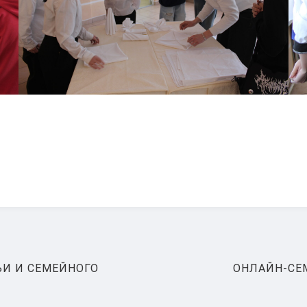
NEXT
ЬИ И СЕМЕЙНОГО
ОНЛАЙН-СЕ
POST