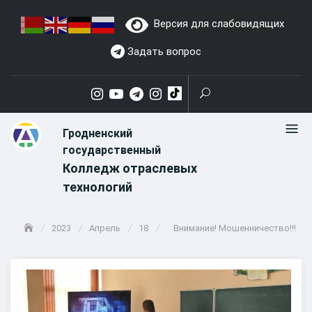
Skip
Версия для слабовидящих
to
content
Задать вопрос
Гродненский
государственный
Колледж отраслевых
технологий
2023
Апрель
18
Внимание! Мошенничество!!!