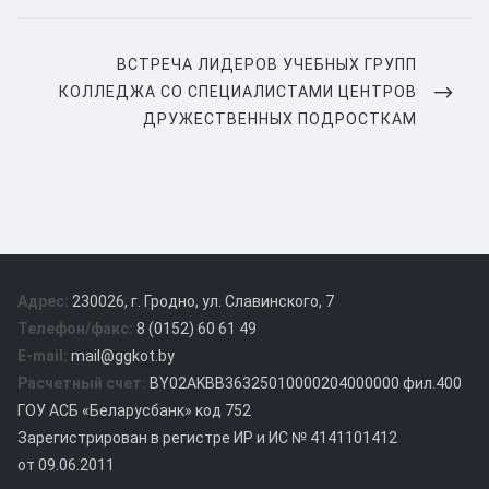
записям
NEXT
ВСТРЕЧА ЛИДЕРОВ УЧЕБНЫХ ГРУПП
POST
КОЛЛЕДЖА СО СПЕЦИАЛИСТАМИ ЦЕНТРОВ
ДРУЖЕСТВЕННЫХ ПОДРОСТКАМ
Адрес:
230026, г. Гродно, ул. Славинского, 7
Телефон/факс:
8 (0152) 60 61 49
E-mail:
mail@ggkot.by
Расчетный счет:
BY02AKBB36325010000204000000 фил.400
ГОУ АСБ «Беларусбанк» код 752
Зарегистрирован в регистре ИР и ИС № 4141101412
от 09.06.2011