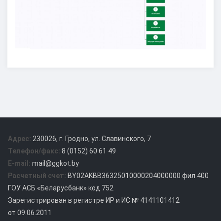
Адрес:
230026, г. Гродно, ул. Славинского, 7
Телефон/факс:
8 (0152) 60 61 49
E-mail:
mail@ggkot.by
Расчетный счет:
BY02AKBB36325010000204000000 фил.400
ГОУ АСБ «Беларусбанк» код 752
Зарегистрирован в регистре ИР и ИС № 4141101412
от 09.06.2011