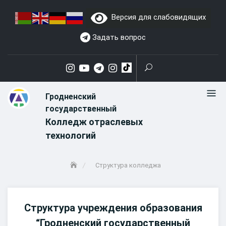
Skip
Версия для слабовидящих
to
content
Задать вопрос
Гродненский
государственный
Колледж отраслевых
технологий
Структура колледжа
Структура учреждения образования
“Гродненский государственный